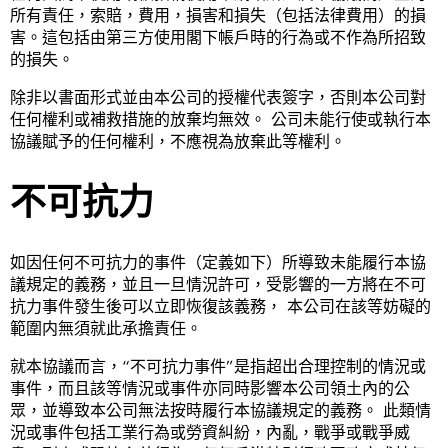
所有責任，索賠，費用，損害和損失（包括法律費用）的損
害。這包括由第三方使用閣下帳戶時的行為或不作為所招致
的損失。
除非以書面形式並由本公司的授權代表簽字，否則本公司對
任何權利或補救措施的放棄均無效。 公司未能行使或執行本
協議賦予的任何權利，不應視為放棄此等權利。
不可抗力
如因任何不可抗力的事件（定義如下）所導致未能履行本協
議規定的義務，並且一旦情況許可，受影響的一方將在不可
抗力事件發生後可以立即恢復該義務， 本公司在該等妨礙的
範圍内無須就此承擔責任。
就本協議而言，“不可抗力事件”是指超出合理控制的情況或
事件，而且該等情況或事件亦同時影響本公司領土內的公
眾，並導致本公司無法按時履行本協議規定的義務。 此類情
況或事件包括工業行為或勞資糾紛，內亂，戰爭或戰爭威