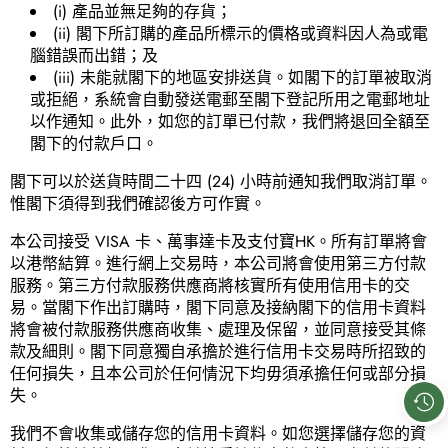
(i) 產品並無足夠的存貨；
(ii) 閣下所訂購的產品所標示的價格或資料因人為或電
腦錯誤而出錯；及
(iii) 未能就閣下的地區安排送貨。如閣下的訂單被取消
或拒絕，系統會自動發送電郵至閣下登記所用之電郵地址
以作通知。此外，如您的訂單已付款，我們將退回全額至
閣下的付款戶口。
閣下可以於送貨時間二十四 (24) 小時前通知我們取消訂單。
惟閣下須得到我們確認後方可作實。
本公司接受 VISA 卡、萬事達卡及支付寶HK。所有訂單將會
以港幣結算。進行網上交易時，本公司將會使用第三方付款
服務。第三方付款服務供應商將核實所有使用信用卡的交
易。當閣下作出訂購時，閣下同意及接納閣下的信用卡資料
將會被付款服務供應商收集、處理及保留，並同意接受其條
款及細則。閣下同意獨自承擔於進行信用卡交易時所招致的
任何損失，且本公司於任何情況下均毋須承擔任何或部分損
失。
我們不會收集或儲存您的信用卡資料。如您選擇儲存您的資