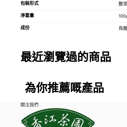
包裝形式
散
淨重量
100
成份
烏
最近瀏覽過的商品
為你推薦嘅產品
關注我們