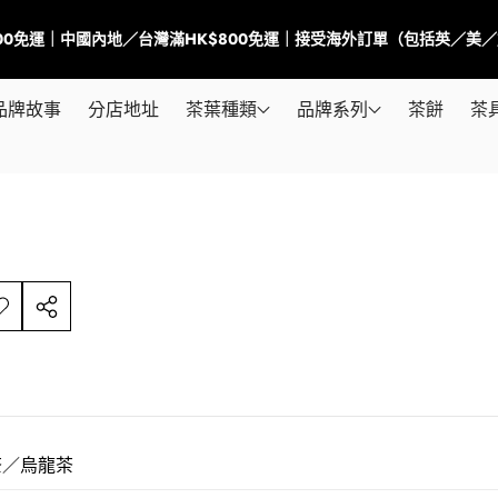
500免運｜中國內地／台灣滿HK$800免運｜接受海外訂單（包括英／美
品牌故事
分店地址
茶葉種類
品牌系列
茶餅
茶
分
享
此
商
品
茶／烏龍茶