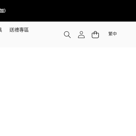
／加）
語
具
送禮專區
繁中
言