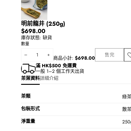
明前龍井 (250g)
$698.00
庫存狀態:
缺貨
數量
售完
減
增
加
商品小計:
$698.00
入
少
加
滿 HK$500 免運費
願
一般 1–2 個工作天出貨
數
數
望
茶葉資料
詳細介紹
量
量
清
單
茶類
綠
包裝形式
散
淨重量
250