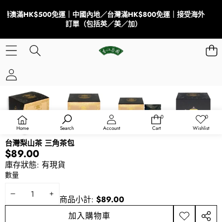
港澳滿HK$500免運｜中國內地／台灣滿HK$800免運｜接受海外
訂單（包括英／美／加）
跳到商品資訊
0
0
0
收
件
藏
Home
Search
Account
Cart
Wishlist
商
清
品
單
台灣梨山茶 三角茶包
$89.00
庫存狀態:
有現貨
數量
減
增
商品小計:
$89.00
少
加
加入購物車
加
分