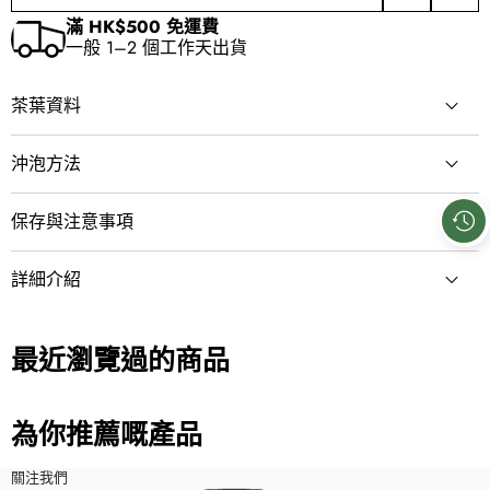
數
數
入
享
滿 HK$500 免運費
量
量
願
此
一般 1–2 個工作天出貨
望
商
清
品
單
茶葉資料
茶類
沖泡方法
青茶／烏龍茶
建議茶量
保存與注意事項
系列
1個茶包
精選原葉三角茶包系列
保存方式
詳細介紹
浸泡時間
產地
請存放於陰涼乾燥處。
約3–5分鐘
台灣
最近瀏覽過的商品
沖泡方式
包裝形式
熱泡 / 冷泡
茶包
為你推薦嘅產品
淨重量
3克 × 15包
關注我們