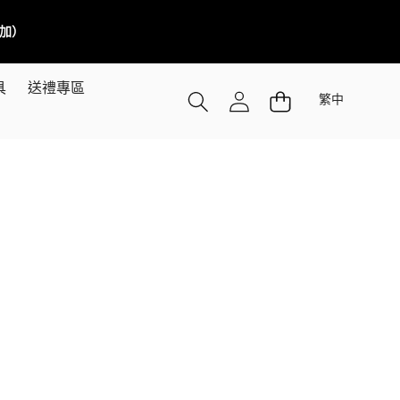
／加）
語
具
送禮專區
繁中
言