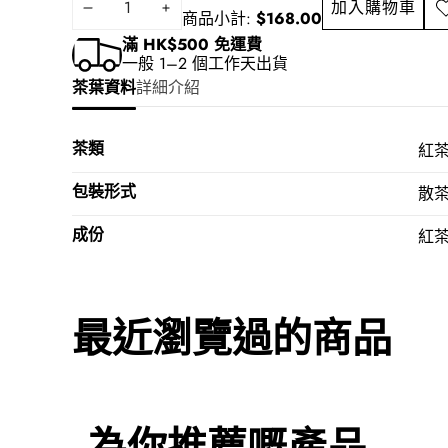
加入購物車
減
增
加
商品小計:
$168.00
入
少
加
滿 HK$500 免運費
願
一般 1–2 個工作天出貨
數
數
望
茶葉資料
詳細介紹
量
量
清
單
茶類
紅
包裝形式
散
成份
紅
最近瀏覽過的商品
為你推薦嘅產品