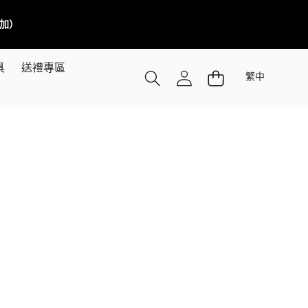
／加）
語
具
送禮專區
繁中
言