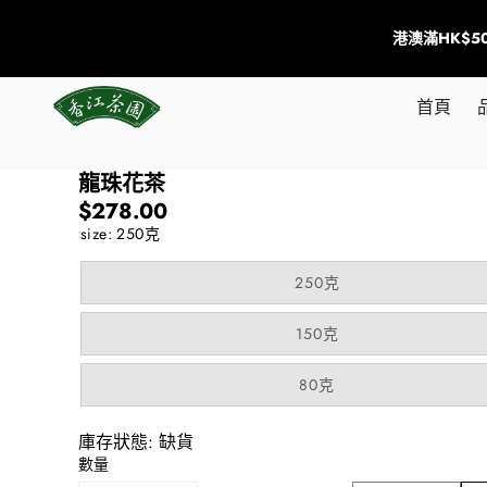
港澳滿HK$
首頁
跳到商品資訊
龍珠花茶
售完
$278.00
size:
250克
品
250克
項
售
完
品
150克
或
項
不
售
可
完
品
80克
用
或
項
不
售
可
完
用
庫存狀態:
缺貨
或
不
數量
可