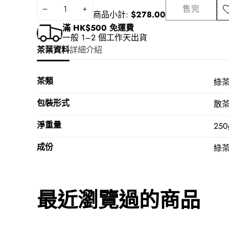
用
售完
減
增
加
商品小計:
$278.00
入
少
加
滿 HK$500 免運費
願
一般 1–2 個工作天出貨
數
數
望
茶葉資料
詳細介紹
量
量
清
單
茶類
綠
包裝形式
散
淨重量
250
成份
綠
最近瀏覽過的商品